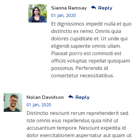
Sianna Ramsay
Reply
01 Jan, 2020
Et dignissimos impedit nulla et quo
distinctio ex nemo. Omnis quia
dolores cupiditate et. Ut unde qui
eligendi sapiente omnis ullam.
Placeat porro est commodi est
officiis voluptas repellat quisquam
possimus. Perferendis id
consectetur necessitatibus.
Nolan Davidson
Reply
01 Jan, 2020
Distinctio nesciunt rerum reprehenderit sed.
Iste omnis eius repellendus quia nihil ut
accusantium tempore. Nesciunt expedita id
dolor exercitationem aspernatur aut quam ut.