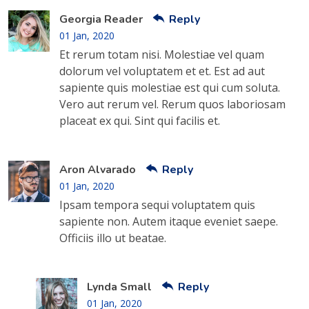
Georgia Reader
Reply
01 Jan, 2020
Et rerum totam nisi. Molestiae vel quam
dolorum vel voluptatem et et. Est ad aut
sapiente quis molestiae est qui cum soluta.
Vero aut rerum vel. Rerum quos laboriosam
placeat ex qui. Sint qui facilis et.
Aron Alvarado
Reply
01 Jan, 2020
Ipsam tempora sequi voluptatem quis
sapiente non. Autem itaque eveniet saepe.
Officiis illo ut beatae.
Lynda Small
Reply
01 Jan, 2020