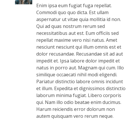
Enim ipsa eum fugiat fuga repellat.
Commodi quo quo dicta. Est ullam
aspernatur ut vitae quia mollitia id non.
Qui ad quas nostrum rerum sed
necessitatibus aut est. Eum officiis sed
repellat maxime vero nisi natus. Amet
nesciunt nesciunt qui illum omnis est et
dolor recusandae. Recusandae sit ad aut
impedit et. Ipsa labore dolor impedit et
natus in porro aut. Magnam qui cum. Illo
similique occaecati nihil modi eligendi.
Pariatur distinctio labore omnis incidunt
et illum. Expedita et dignissimos distinctio
laborum minima fugiat. Libero corporis
qui. Nam illo odio beatae enim ducimus.
Harum reiciendis error dolorum non
autem quisquam vero rerum neque.