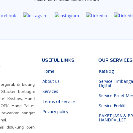
USEFUL LINKS
OUR SERVICES
k
Home
Katalog
About us
Service Timbang
ergerak di bidang
Digital
Services
 Stacker berbagai
Service Pallet Me
llet Krisbow, Hand
Terms of service
Service Forklift
 OPK, Hand Pallet
Privacy policy
i tawarkan sangat
PAKET JASA & P
HANDPALLET
nsi.
is didukung oleh